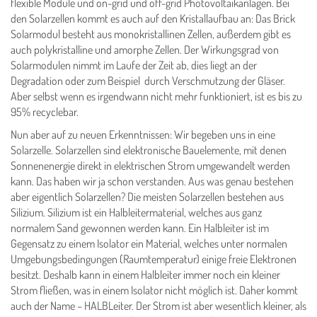
flexible Module und on-grid und off-grid Photovoltaikanlagen. Bei
den Solarzellen kommt es auch auf den Kristallaufbau an: Das Brick
Solarmodul besteht aus monokristallinen Zellen, außerdem gibt es
auch polykristalline und amorphe Zellen. Der Wirkungsgrad von
Solarmodulen nimmt im Laufe der Zeit ab, dies liegt an der
Degradation oder zum Beispiel durch Verschmutzung der Gläser.
Aber selbst wenn es irgendwann nicht mehr funktioniert, ist es bis zu
95% recyclebar.
Nun aber auf zu neuen Erkenntnissen: Wir begeben uns in eine
Solarzelle. Solarzellen sind elektronische Bauelemente, mit denen
Sonnenenergie direkt in elektrischen Strom umgewandelt werden
kann. Das haben wir ja schon verstanden. Aus was genau bestehen
aber eigentlich Solarzellen? Die meisten Solarzellen bestehen aus
Silizium. Silizium ist ein Halbleitermaterial, welches aus ganz
normalem Sand gewonnen werden kann. Ein Halbleiter ist im
Gegensatz zu einem Isolator ein Material, welches unter normalen
Umgebungsbedingungen (Raumtemperatur) einige freie Elektronen
besitzt. Deshalb kann in einem Halbleiter immer noch ein kleiner
Strom fl­ießen, was in einem Isolator nicht möglich ist. Daher kommt
auch der Name – HALBLeiter. Der Strom ist aber wesentlich kleiner, als