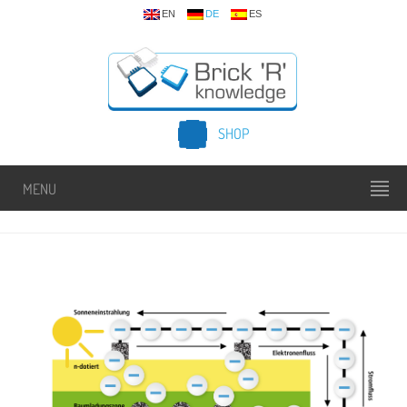
EN
DE
ES
SHOP
MENU