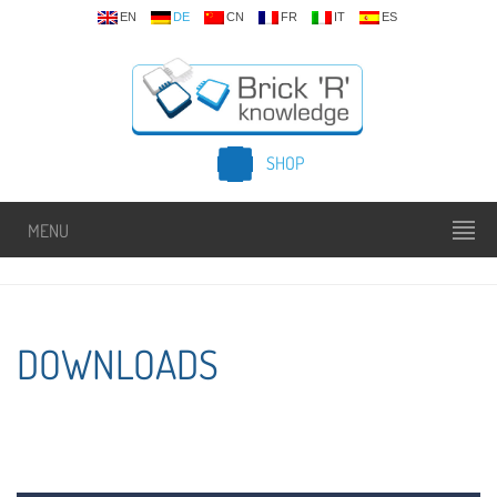
EN
DE
CN
FR
IT
ES
SHOP
MENU
DOWNLOADS