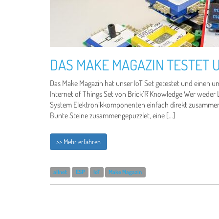
DAS MAKE MAGAZIN TESTET U
Das Make Magazin hat unser IoT Set getestet und einen umf
Internet of Things Set von Brick’R’Knowledge Wer weder L
System Elektronikkomponenten einfach direkt zusammen s
Bunte Steine zusammengepuzzlet, eine […]
>> Mehr erfahren
allnet
ESP
IoT
Make Magazin