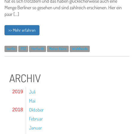
hat es sich trotzdem und das haben glücklicherweise auch eine
Menge Berliner so gesehen und sind zahlreich erschienen. Hier ein
paar […]
>> Mehr erfahren
berlin
FEZ
Herfurth
Maker Faire
Wuhlheide
ARCHIV
Juli
2019
Mai
Oktober
2018
Februar
Januar