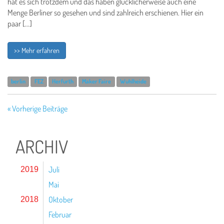
hat es sich trotzdem und das haben glücklicherweise auch eine
Menge Berliner so gesehen und sind zahlreich erschienen. Hier ein
paar […]
>> Mehr erfahren
berlin
FEZ
Herfurth
Maker Faire
Wuhlheide
« Vorherige Beiträge
ARCHIV
Juli
2019
Mai
Oktober
2018
Februar