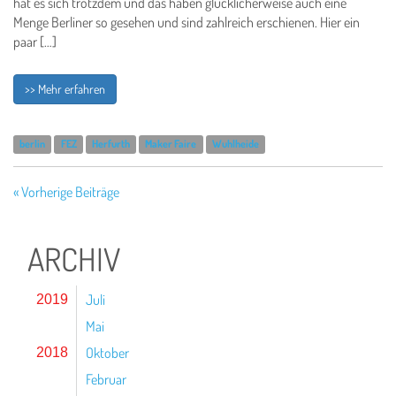
hat es sich trotzdem und das haben glücklicherweise auch eine
Menge Berliner so gesehen und sind zahlreich erschienen. Hier ein
paar […]
>> Mehr erfahren
berlin
FEZ
Herfurth
Maker Faire
Wuhlheide
« Vorherige Beiträge
ARCHIV
Juli
2019
Mai
Oktober
2018
Februar