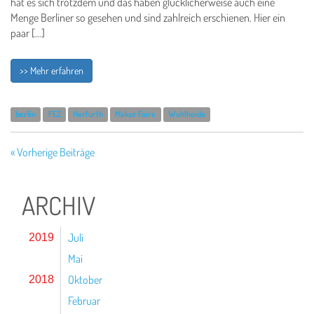
hat es sich trotzdem und das haben glücklicherweise auch eine
Menge Berliner so gesehen und sind zahlreich erschienen. Hier ein
paar […]
>> Mehr erfahren
berlin
FEZ
Herfurth
Maker Faire
Wuhlheide
« Vorherige Beiträge
ARCHIV
Juli
2019
Mai
Oktober
2018
Februar