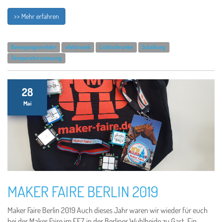
>> Mehr erfahren
Bewegungsmelder
elektronik
Lichtschranke
Schaltung
Temperaturmessung
28
Mai
MAKER FAIRE BERLIN 2019
Maker Faire Berlin 2019 Auch dieses Jahr waren wir wieder für euch
bei der Maker Faire im FEZ in der Berliner Wuhlheide zu Gast. Ein