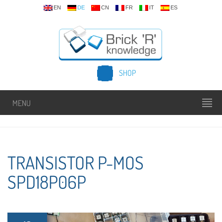
EN
DE
CN
FR
IT
ES
SHOP
MENU
TRANSISTOR P-MOS
SPD18P06P