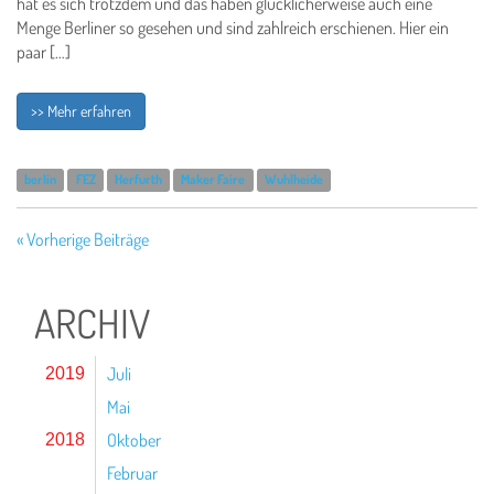
hat es sich trotzdem und das haben glücklicherweise auch eine
Menge Berliner so gesehen und sind zahlreich erschienen. Hier ein
paar […]
>> Mehr erfahren
berlin
FEZ
Herfurth
Maker Faire
Wuhlheide
« Vorherige Beiträge
ARCHIV
Juli
2019
Mai
Oktober
2018
Februar