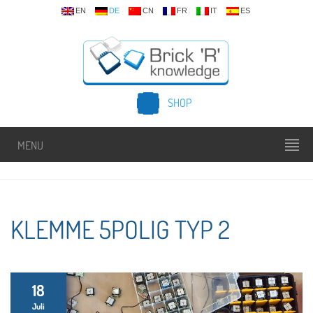
EN
DE
CN
FR
IT
ES
SHOP
MENU
KLEMME 5POLIG TYP 2
18
Juli