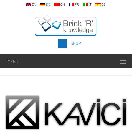
EN
DE
CN
FR
IT
ES
SHOP
MENU