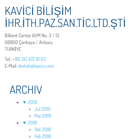
KAVİCİ BİLİŞİM
İHR.İTH.PAZ.SAN.TİC.LTD.ŞTİ
Bilkent Center AVM No: 3 / 13
06800 Çankaya / Ankara
TÜRKİYE
Tel.:
+90 312 472 61 63
E-Mail:
destek@kavici.com
ARCHIV
▼
2019
Jul 2019
Mai 2019
▼
2018
Okt 2018
Feb 2018