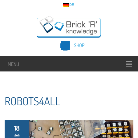
DE
SHOP
MENU
ROBOTS4ALL
18
Juli