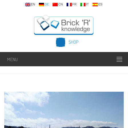
EN
DE
CN
FR
IT
ES
SHOP
MENU