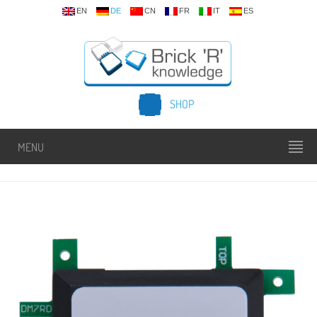
EN
DE
CN
FR
IT
ES
SHOP
MENU