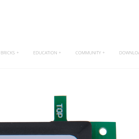
BRICKS
+
EDUCATION
+
COMMUNITY
+
DOWNLO