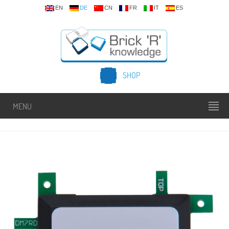
EN
DE
CN
FR
IT
ES
SHOP
MENU