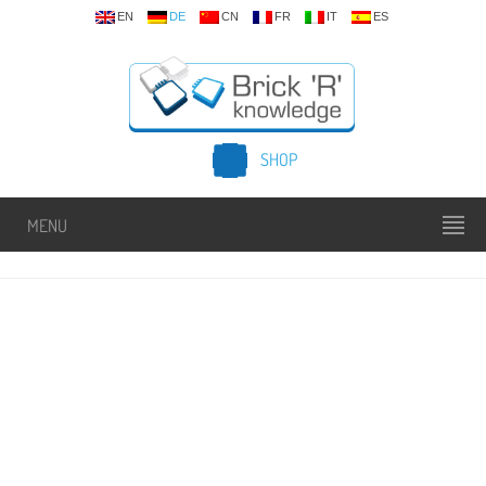
EN
DE
CN
FR
IT
ES
SHOP
MENU