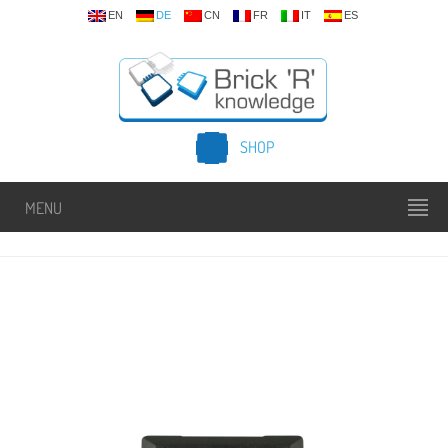
EN
DE
CN
FR
IT
ES
SHOP
MENU