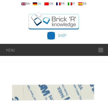
EN
DE
CN
FR
IT
ES
SHOP
MENU