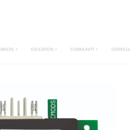
BRICKS
+
EDUCATION
+
COMMUNITY
+
DOWNLO