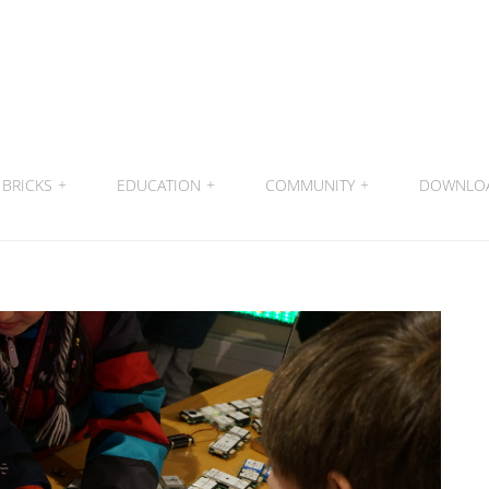
BRICKS
+
EDUCATION
+
COMMUNITY
+
DOWNLO