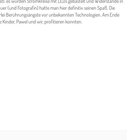
aß: es wurden Stromkreise mit LEDs gebastelt und Widerstände in
uer (und Fotografin) hatte man hier definitiv seinen Spaß. Die
nerlei Berührungsängste vor unbekannten Technologien. Am Ende
e Kinder, Pawel und wir, profitieren konnten.