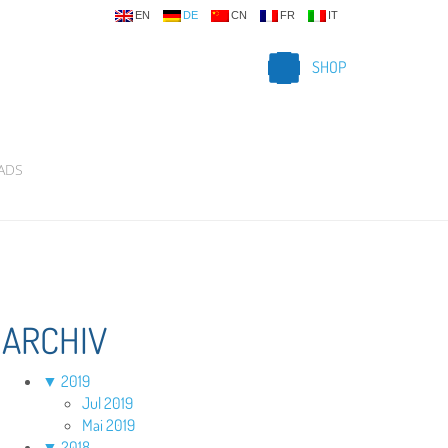
EN
DE
CN
FR
IT
SHOP
ADS
ARCHIV
▼
2019
Jul 2019
Mai 2019
▼
2018