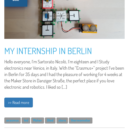
MY INTERNSHIP IN BERLIN
Hello everyone, I’m Sartorato Nicolò, I’m eighteen and I Study
electronics near Venice, in Italy. With the “Erasmus+” project I’ve been
in Berlin for 35 days and I had the pleasure of working for 4 weeks at
the Maker Store in Danziger Straße, the perfect place if you love
electronic and robotics. I liked so […]
>> Read more
erasmus
led
Maker
Oled
store
thermometer