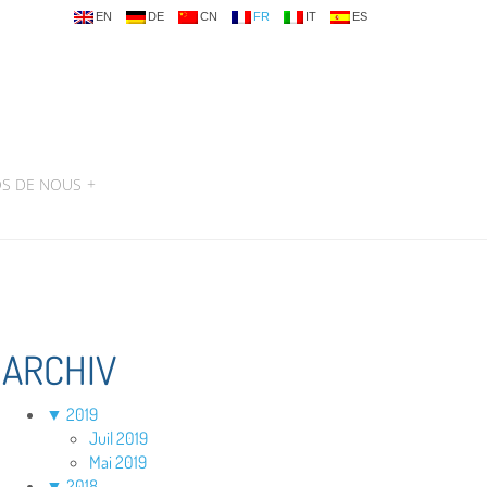
EN
DE
CN
FR
IT
ES
OS DE NOUS
+
ARCHIV
▼
2019
Juil 2019
Mai 2019
▼
2018