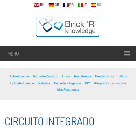
EN
DE
FR
IT
ES
MENU
Activo básico
Actuador/sensor
Línea
Resistencia
Condensador
Otros
Optoelectrónico
Sistema
Circuito integrado
DIY
Adaptador de medida
Alta frecuencia
CIRCUITO INTEGRADO