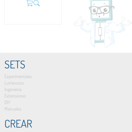
SETS
Experimentales
Luminosos
Ingeniería
Extensiones
DIY
Manuales
CREAR