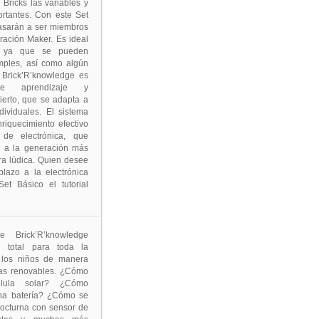
Bricks las variables y
rtantes. Con este Set
pasarán a ser miembros
eración Maker. Es ideal
es ya que se pueden
simples, así como algún
 Brick’R’knowledge es
e aprendizaje y
ierto, que se adapta a
dividuales. El sistema
nriquecimiento efectivo
 de electrónica, que
e a la generación más
a lúdica. Quien desee
plazo a la electrónica
et Básico el tutorial
 Brick’R’knowledge
ón total para toda la
a los niños de manera
ías renovables. ¿Cómo
lula solar? ¿Cómo
na batería? ¿Cómo se
nocturna con sensor de