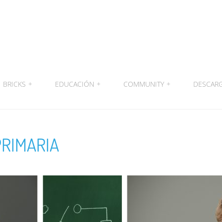
BRICKS
+
EDUCACIÓN
+
COMMUNITY
+
DESCAR
PRIMARIA