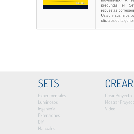
movimiento? A e
preguntas el Se
repuestas correspo
Usted y sus hijos 
oficiales de la gene
SETS
CREAR
Experimentales
Crear Proyecto
Luminosos
Mostrar Proyec
Ingeniería
Vídeo
Extensiones
DIY
Manuales