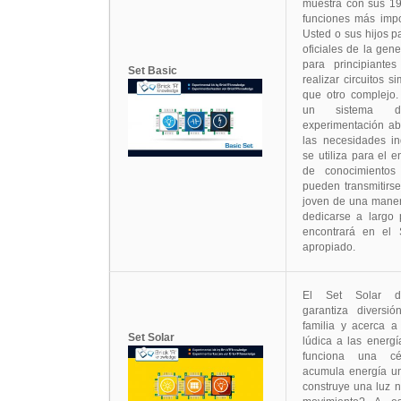
muestra con sus 19 
funciones más impo
Usted o sus hijos 
oficiales de la gen
para principiant
Set Basic
realizar circuitos 
que otro complejo.
un sistema d
experimentación ab
las necesidades in
se utiliza para el e
de conocimientos
pueden transmitirs
joven de una maner
dedicarse a largo 
encontrará en el S
apropiado.
El Set Solar de
garantiza diversi
familia y acerca 
Set Solar
lúdica a las energ
funciona una cé
acumula energía u
construye una luz 