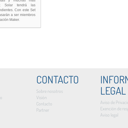
stas y muchas más
t Solar tendrá las
ndientes. Con este Set
pasarán a ser miembros
ración Maker.
CONTACTO
INFOR
LEGAL
Sobre nosotros
to
Visión
Aviso de Privac
Contacto
Exención de res
Partner
Aviso legal