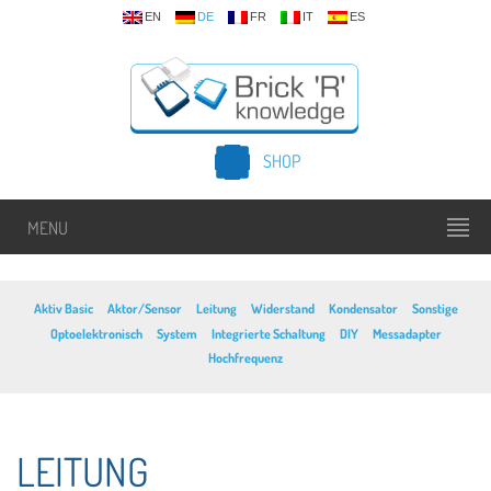
EN
DE
FR
IT
ES
SHOP
MENU
Aktiv Basic
Aktor/Sensor
Leitung
Widerstand
Kondensator
Sonstige
Optoelektronisch
System
Integrierte Schaltung
DIY
Messadapter
Hochfrequenz
LEITUNG