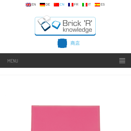
EN
DE
CN
FR
IT
ES
商店
MENU