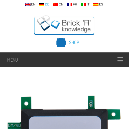
EN
DE
CN
FR
IT
ES
SHOP
MENU